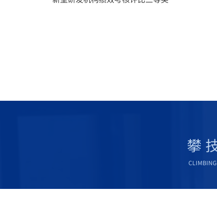
攀
CLIMBING